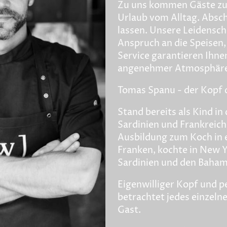
Zu uns kommen Gäste zum
Urlaub vom Alltag. Absc
lassen. Unsere Leidensch
Anspruch an die Speisen
Service garantieren Ihne
angenehmer Atmosphäre
Tomas Spanu - der Kopf 
Stand bereits als Kind in
Sardinien und Frankreich,
Ausbildung zum Koch in 
Franken, kochte in New Y
Sardinien und den Baham
Eigenwilliger Kopf und p
betrachtet jedes einzeln
Gast.