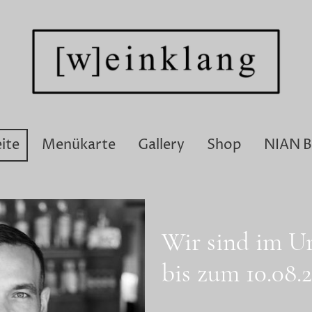
ite
Menükarte
Gallery
Shop
NIAN 
Wir sind im U
bis zum 10.08.